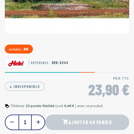
HO
échelle :
|
HEK-2242
RÉFÉRENCE :
PRIX TTC
23,90 €
● INDISPONIBLE
Obtenez
23
points
fidélité
(soit
0,46 €
) avec ce produit.
remove
add
shopping_cart
AJOUTER AU PANIER