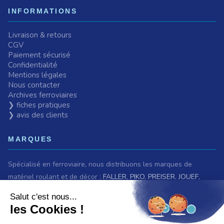
INFORMATIONS
Livraison & retours
CGV
Paiement sécurisé
Confidentialité
Mentions légales
Nous contacter
Archives ferroviaires
❯ fiches pratiques
❯ avis des clients
MARQUES
Spécialisé en ferroviaire, nous distribuons les marques de
matériel roulant et de décor :
FALLER
,
PIKO
,
PREISER
,
JOUEF
,
ROCO
,
MARKLIN
,
TRIX
,
Fleischmann
,
KIBRI
,
LGB
,
PECO
et bien
d'autres.
Nous sommes également revendeurs des maquettes
HELLER
,