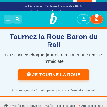
★ Livraison offerte en France dès 69 €
Stock disponible en temps réel
02 61 53 58 90
· Mar–Sam 10h–12h & 14h–17h30
0
person
menu
search
Tournez la Roue Baron du
Rail
Une chance
chaque jour
de remporter une remise
immédiate
🎡 JE TOURNE LA ROUE
⏱️ C'est gratuit • 1 participation par jour • Résultat immédiat
chevron_right
chevron_right
chevron_right
chevron_
Modélisme Ferroviaire
Matériaux et construction
Arbres et flocages