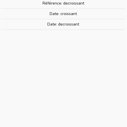
Référence: decroissant
Date: croissant
BUSCH 5998 | 2x Éclairages LED
Date: decroissant
Pour Maquettes - HO 1/87