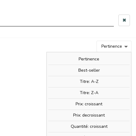
 10h–12h & 14h–17h30
✖
0
person
Connexion
0,00 €
Pertinence
BIM!
BAM!
NOUVEAUTÉS
SOLDES!
Pertinence
Best-seller
Titre: A-Z
ate
Titre: Z-A
Prix: croissant
Prix: decroissant
Quantité: croissant