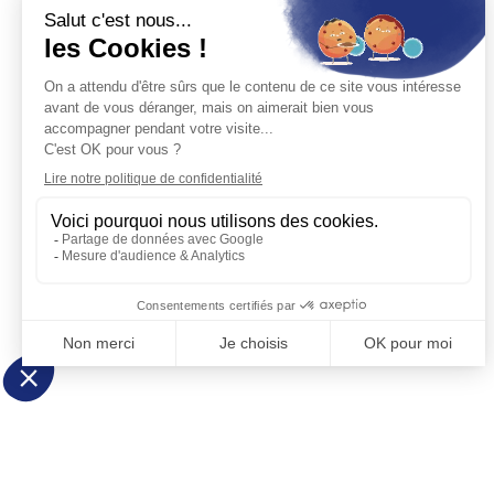
Baron du rail
Boutique spécialisée en modélisme ferroviaire, maquettes à c
accessoires pour modélisme. Revendeur officiel des plus gr
marques.
19 place de la République — 14000 Caen
Tél.
02 61 53 58 90
Mar – Sam · 10h–12h & 14h–17h30