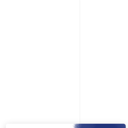
5
étoiles
3
4
étoiles
0
3
étoiles
0
2
étoiles
0
1
étoile
0
Trier les avis