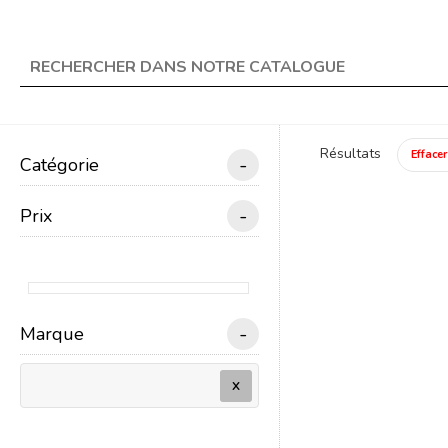
★ Livraison offerte en 
search
Résultats
Effacer
-
Catégorie
menu
TRAIN ÉLECTRIQUE
-
Prix
Un
-
Marque
X