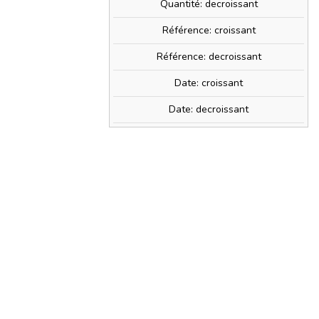
Quantité: decroissant
Référence: croissant
Référence: decroissant
Date: croissant
Date: decroissant
0€
» + d'infos
PRIX TTC
7,95 €
0,14 €
) avec ce produit.