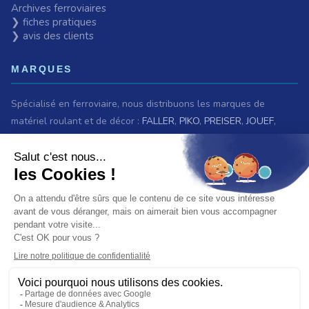
Archives ferroviaires
❯ fiches pratiques
❯ avis des clients
MARQUES
Spécialisé en ferroviaire, nous distribuons les marques de
matériel roulant et de décor :
FALLER
,
PIKO
,
PREISER
,
JOUEF
,
ROCO
,
MARKLIN
,
TRIX
,
Fleischmann
,
KIBRI
,
LGB
,
PECO
et bien
d'autres.
Nous sommes également revendeurs des maquettes
HELLER
,
REVELL
,
TAMIYA
,
ITALERI
,
ZVEZDA
Voir
toutes les marques.
ET AUSSI
Vous recherchez une ancienne référence ?
Consultez les
archives ferroviaires