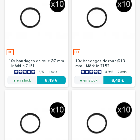
HO
HO
10x bandages de roue Ø7 mm
10x bandages de roue Ø13
- Märklin 7151
mm - Märklin 7152
5
/
5
-
1
avis
4.9
/
5
-
7
avis
6,49 €
6,49 €
● en stock
● en stock