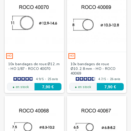
HO
HO
10x bandages de roue Ø12..m
10x bandages de roue
- HO 1/87 - ROCO 40070
Ø10..2.8 mm - HO - ROCO
40069
4.9
/
5
-
25
avis
4.7
/
5
-
26
avis
7,90 €
7,90 €
● en stock
● en stock