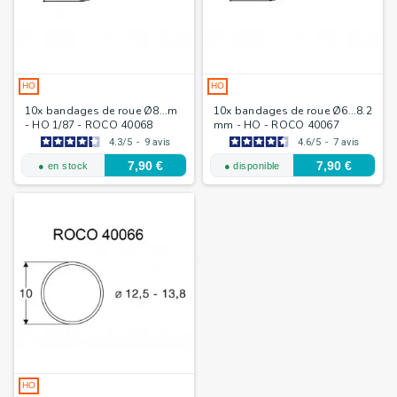
HO
HO
10x bandages de roue Ø8...m
10x bandages de roue Ø6...8.2
- HO 1/87 - ROCO 40068
mm - HO - ROCO 40067
4.3
/
5
-
9
avis
4.6
/
5
-
7
avis
7,90 €
7,90 €
● en stock
● disponible
HO