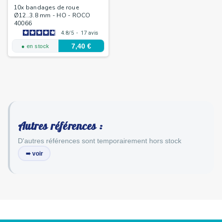
10x bandages de roue
Ø12..3.8 mm - HO - ROCO
40066
4.8
/
5
-
17
avis
7,40 €
● en stock
Autres références :
D'autres références sont temporairement hors stock
➠ voir