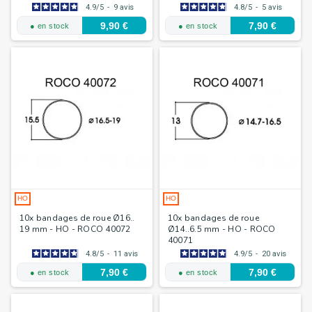
4.9
/
5
-
9
avis
4.8
/
5
-
5
avis
9,90 €
7,90 €
● en stock
● en stock
HO
HO
10x bandages de roue Ø16..
10x bandages de roue
19 mm - HO - ROCO 40072
Ø14..6.5 mm - HO - ROCO
40071
4.8
/
5
-
11
avis
4.9
/
5
-
20
avis
7,90 €
7,90 €
● en stock
● en stock