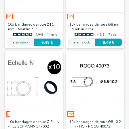
HO
HO
10x bandages de roue Ø11
10x bandages de roue Ø8 mm
mm - Märklin 7153
- Märklin 7154
4.9
/
5
-
14
avis
4.9
/
5
-
7
avis
6,49 €
6,49 €
● en stock
● en stock
N
HO
10x bandages de roue Ø 5..- N
10x bandages de roue Ø8...0.2
- FLEISCHMANN 547002
mm - HO - ROCO 40073