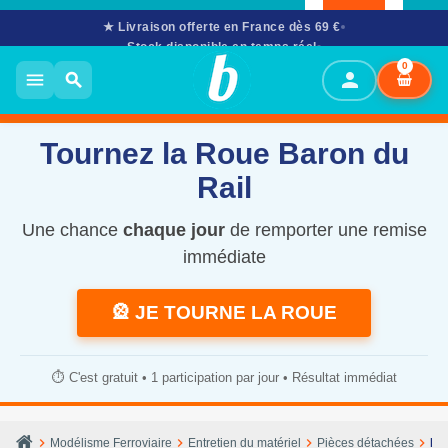
★ Livraison offerte en France dès 69 €
Stock disponible en temps réel
02 61 53 58 90
· Mar–Sam 10h–12h & 14h–17h30
0
person
menu
search
Tournez la Roue Baron du
Rail
Une chance
chaque jour
de remporter une remise
immédiate
🎡 JE TOURNE LA ROUE
⏱️ C'est gratuit • 1 participation par jour • Résultat immédiat
chevron_right
chevron_right
chevron_right
chevron_right
Modélisme Ferroviaire
Entretien du matériel
Pièces détachées
Ba