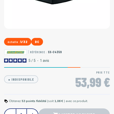
1/32
DC
échelle :
|
SX-C4359
RÉFÉRENCE :
5
/
5
-
1
avis
PRIX TTC
53,99 €
● INDISPONIBLE
Obtenez
53
points
fidélité
(soit
1,06 €
) avec ce produit.