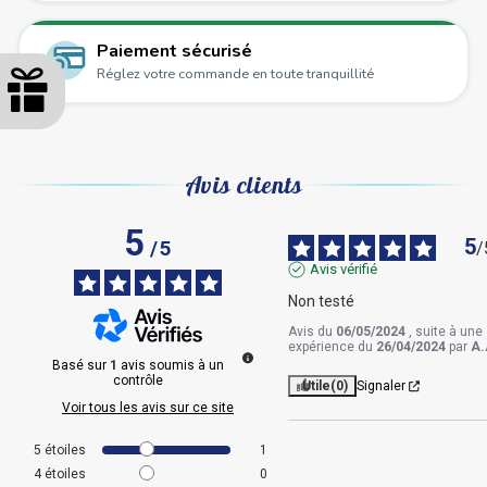
Paiement sécurisé
Réglez votre commande en toute tranquillité
Avis clients
5
5
/
5
/
Avis vérifié
Non testé
Avis du
06/05/2024
, suite à une
expérience du
26/04/2024
par
A.
Basé sur
1
avis soumis à un
contrôle
Utile
(0)
Signaler
Voir tous les avis sur ce site
5
étoiles
1
4
étoiles
0