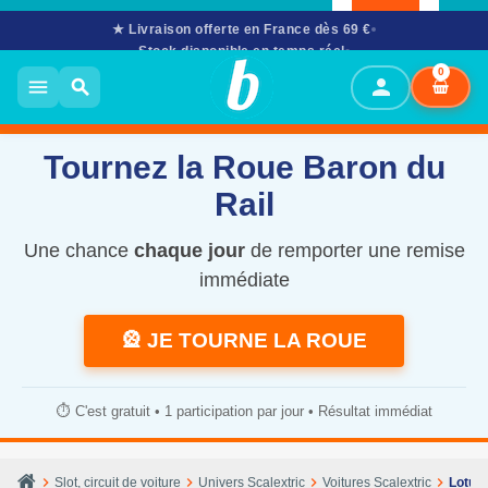
★ Livraison offerte en France dès 69 €
Stock disponible en temps réel
02 61 53 58 90
· Mar–Sam 10h–12h & 14h–17h30
0
person
menu
search
Tournez la Roue Baron du
Rail
Une chance
chaque jour
de remporter une remise
immédiate
🎡 JE TOURNE LA ROUE
⏱️ C'est gratuit • 1 participation par jour • Résultat immédiat
chevron_right
chevron_right
chevron_right
chevron_right
Slot, circuit de voiture
Univers Scalextric
Voitures Scalextric
Lotus