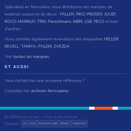
Spécialisé en ferroviaire, nous distribuons les marques de
matériel roulant et de décor :
FALLER
,
PIKO
,
PREISER
,
JOUEF
,
ROCO
,
MARKLIN
,
TRIX
,
Fleischmann
,
KIBRI
,
LGB
,
PECO
et bien
d'autres.
Nous sommes également revendeurs des maquettes
HELLER
,
REVELL
,
TAMIYA
,
ITALERI
,
ZVEZDA
Voir
toutes les marques.
ET AUSSI
Vous recherchez une ancienne référence ?
Consultez les
archives ferroviaires
© 2026 Baron du rail — Tous droits réservés
Paiement :
CB
VISA
MASTER CARD
PAYPAL
VIREMENT