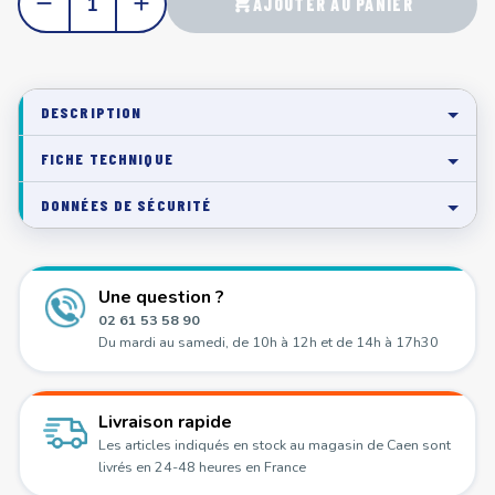
remove
add
shopping_cart
AJOUTER AU PANIER
DESCRIPTION
FICHE TECHNIQUE
DONNÉES DE SÉCURITÉ
Une question ?
02 61 53 58 90
Du mardi au samedi, de 10h à 12h et de 14h à 17h30
Livraison rapide
Les articles indiqués en stock au magasin de Caen sont
livrés en 24-48 heures en France