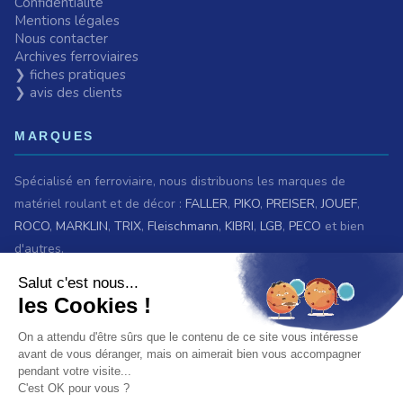
Confidentialité
Mentions légales
Nous contacter
Archives ferroviaires
❯ fiches pratiques
❯ avis des clients
MARQUES
Spécialisé en ferroviaire, nous distribuons les marques de
matériel roulant et de décor :
FALLER
,
PIKO
,
PREISER
,
JOUEF
,
ROCO
,
MARKLIN
,
TRIX
,
Fleischmann
,
KIBRI
,
LGB
,
PECO
et bien
d'autres.
Nous sommes également revendeurs des maquettes
HELLER
,
REVELL
,
TAMIYA
,
ITALERI
,
ZVEZDA
Voir
toutes les marques.
ET AUSSI