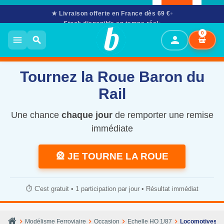
★ Livraison offerte en France dès 69 €
Stock disponible en temps réel
02 61 53 58 90
· Mar–Sam 10h–12h & 14h–17h30
0
person
menu
search
Tournez la Roue Baron du
Rail
Une chance
chaque jour
de remporter une remise
immédiate
🎡 JE TOURNE LA ROUE
⏱️ C'est gratuit • 1 participation par jour • Résultat immédiat
chevron_right
chevron_right
chevron_right
chevron_right
Modélisme Ferroviaire
Occasion
Echelle HO 1/87
Locomotives