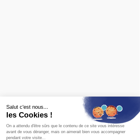
Livraison & retours
CGV
Paiement sécurisé
Confidentialité
Mentions légales
Nous contacter
Archives ferroviaires
❯ fiches pratiques
❯ avis des clients
MARQUES
Spécialisé en ferroviaire, nous distribuons les marques de
matériel roulant et de décor :
FALLER
,
PIKO
,
PREISER
,
JOUEF
,
ROCO
,
MARKLIN
,
TRIX
,
Fleischmann
,
KIBRI
,
LGB
,
PECO
et bien
d'autres.
Nous sommes également revendeurs des maquettes
HELLER
,
REVELL
,
TAMIYA
,
ITALERI
,
ZVEZDA
Voir
toutes les marques.