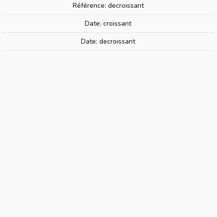
Référence: decroissant
Date: croissant
MARKLIN E611011 | 10x Ampoules
Date: decroissant
Rouge