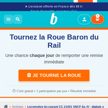
★ Livraison offerte en France dès 69 €
Stock disponible en temps réel
02 61 53 58 90
· Mar–Sam 10h–12h & 14h–17h30
0
person
menu
search
Tournez la Roue Baron du
Rail
Une chance
chaque jour
de remporter une remise
immédiate
🎡 JE TOURNE LA ROUE
⏱️ C'est gratuit • 1 participation par jour • Résultat immédiat
chevron_right
chevron_right
Archives
Locomotive bi-courant CC 21001 SNCF ép. IV - digitale so