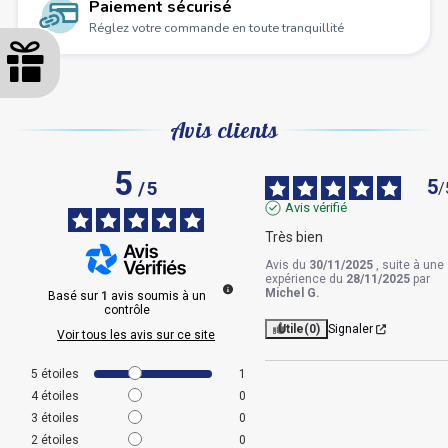
Paiement sécurisé
Réglez votre commande en toute tranquillité
Avis clients
5
5
/
5
/
Avis vérifié
Très bien
Avis du
30/11/2025
, suite à une
expérience du
28/11/2025
par
Michel G.
Basé sur
1
avis soumis à un
contrôle
Utile
(0)
Signaler
Voir tous les avis sur ce site
5
étoiles
1
4
étoiles
0
3
étoiles
0
2
étoiles
0