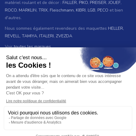
matériel roulant et de décor :
FALLER
,
PIKO
,
PREISER
,
JOUEF
,
ROCO
,
MARKLIN
,
TRIX
,
Fleischmann
,
KIBRI
,
LGB
,
PECO
et bien
d'autres.
Nous sommes également revendeurs des maquettes
HELLER
,
REVELL
,
TAMIYA
,
ITALERI
,
ZVEZDA
Voir
toutes les marques.
ET AUSSI
Vous recherchez une ancienne référence ?
Consultez les
archives ferroviaires
© 2026 Baron du rail — Tous droits réservés
Paiement :
CB
VISA
MASTER CARD
PAYPAL
VIREMENT