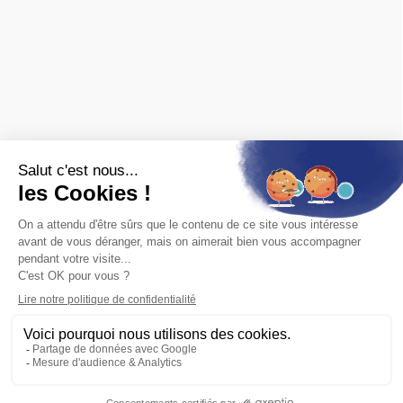
matériel roulant et de décor :
FALLER
,
PIKO
,
PREISER
,
JOUEF
,
ROCO
,
MARKLIN
,
TRIX
,
Fleischmann
,
KIBRI
,
LGB
,
PECO
et bien
d'autres.
Nous sommes également revendeurs des maquettes
HELLER
,
REVELL
,
TAMIYA
,
ITALERI
,
ZVEZDA
Voir
toutes les marques.
ET AUSSI
Vous recherchez une ancienne référence ?
Consultez les
archives ferroviaires
© 2026 Baron du rail — Tous droits réservés
Paiement :
CB
VISA
MASTER CARD
PAYPAL
VIREMENT