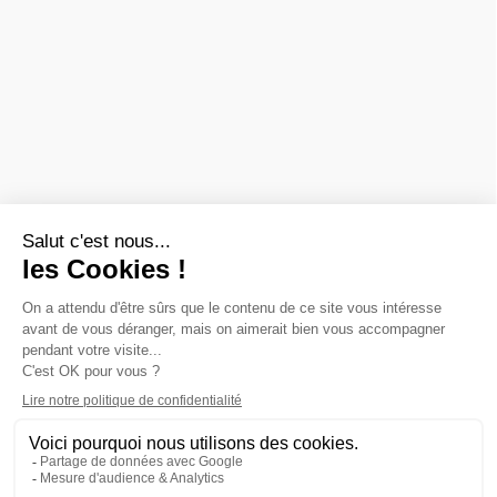
matériel roulant et de décor :
FALLER
,
PIKO
,
PREISER
,
JOUEF
,
ROCO
,
MARKLIN
,
TRIX
,
Fleischmann
,
KIBRI
,
LGB
,
PECO
et bien
d'autres.
Nous sommes également revendeurs des maquettes
HELLER
,
REVELL
,
TAMIYA
,
ITALERI
,
ZVEZDA
Voir
toutes les marques.
ET AUSSI
Vous recherchez une ancienne référence ?
Consultez les
archives ferroviaires
© 2026 Baron du rail — Tous droits réservés
Paiement :
CB
VISA
MASTER CARD
PAYPAL
VIREMENT