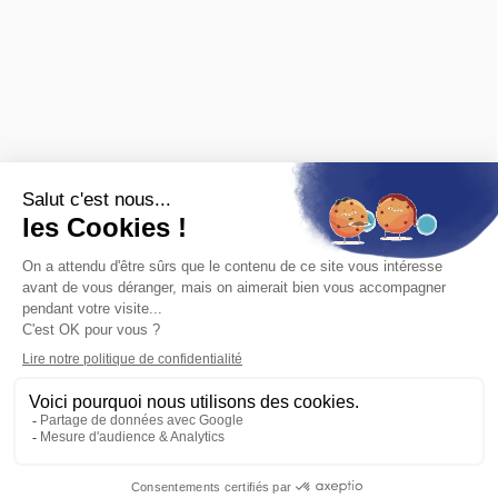
d'autres.
Nous sommes également revendeurs des maquettes
HELLER
,
REVELL
,
TAMIYA
,
ITALERI
,
ZVEZDA
Voir
toutes les marques.
ET AUSSI
Vous recherchez une ancienne référence ?
Consultez les
archives ferroviaires
© 2026 Baron du rail — Tous droits réservés
Paiement :
CB
VISA
MASTER CARD
PAYPAL
VIREMENT