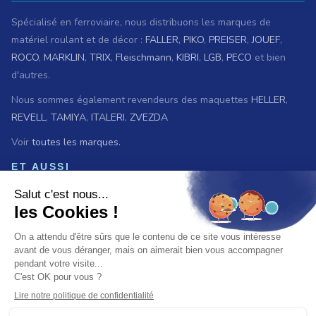
Spécialisé en ferroviaire, nous distribuons les marques de
matériel roulant et de décor :
FALLER
,
PIKO
,
PREISER
,
JOUEF
,
ROCO
,
MARKLIN
,
TRIX
,
Fleischmann
,
KIBRI
,
LGB
,
PECO
et bien
d'autres.
Nous sommes également revendeurs des maquettes
HELLER
,
REVELL
,
TAMIYA
,
ITALERI
,
ZVEZDA
Voir
toutes les marques.
ET AUSSI
Vous recherchez une ancienne référence ?
Consultez les
archives ferroviaires
© 2026 Baron du rail — Tous droits réservés
Paiement :
CB
VISA
MASTER CARD
PAYPAL
VIREMENT