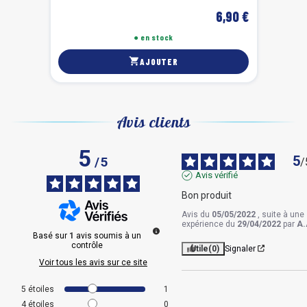
6,90 €
● en stock
shopping_cart
AJOUTER
Avis clients
5
5
/
5
/
Avis vérifié
Bon produit
Avis du
05/05/2022
, suite à une
expérience du
29/04/2022
par
A.
Basé sur
1
avis soumis à un
contrôle
Utile
(0)
Signaler
Voir tous les avis sur ce site
5
étoiles
1
4
étoiles
0