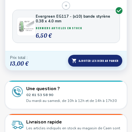
+
Evergreen EG117 - (x10) bande styrène
0.38 x 4.0 mm
DERNIERS ARTICLES EN STOCK
6,50 €
Prix total :
shopping_cart
AJOUTER LES DEUX AU PANIER
13,00 €
Une question ?
02 61 53 58 90
Du mardi au samedi, de 10h à 12h et de 14h à 17h30
Livraison rapide
Les articles indiqués en stock au magasin de Caen sont