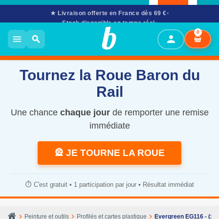
★ Livraison offerte en France dès 69 €
Stock disponible en temps réel
02 61 53 58 90
· Mar–Sam 10h–12h & 14h–17h30
0
person
menu
search
Tournez la Roue Baron du
Rail
Une chance
chaque jour
de remporter une remise
immédiate
🎡 JE TOURNE LA ROUE
⏱️ C'est gratuit • 1 participation par jour • Résultat immédiat
chevron_right
chevron_right
chevron_right
Peinture et outils
Profilés et cartes plastique
Evergreen EG116 - (x10