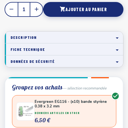
remove
add
shopping_cart
AJOUTER AU PANIER
DESCRIPTION
FICHE TECHNIQUE
DONNÉES DE SÉCURITÉ
Groupez vos achats
— sélection recommandée
Evergreen EG116 - (x10) bande styrène
0.38 x 3.2 mm
DERNIERS ARTICLES EN STOCK
6,50 €