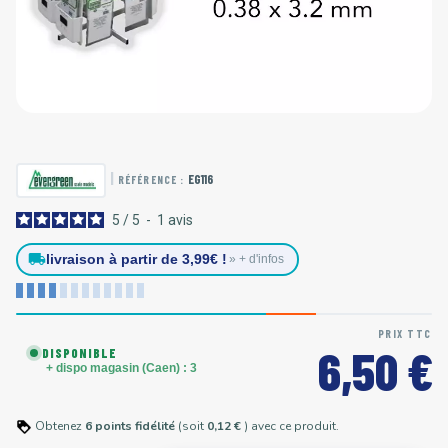
|
EG116
RÉFÉRENCE :
5
/
5
-
1
avis
local_shipping
livraison à partir de 3,99€ !
» + d'infos
PRIX TTC
6,50 €
DISPONIBLE
+ dispo magasin (Caen) : 3
Obtenez
6
points
fidélité
(soit
0,12 €
) avec ce produit.