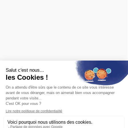
Spécialisé en ferroviaire, nous distribuons les marques de
matériel roulant et de décor :
FALLER
,
PIKO
,
PREISER
,
JOUEF
,
ROCO
,
MARKLIN
,
TRIX
,
Fleischmann
,
KIBRI
,
LGB
,
PECO
et bien
d'autres.
Nous sommes également revendeurs des maquettes
HELLER
,
REVELL
,
TAMIYA
,
ITALERI
,
ZVEZDA
Voir
toutes les marques.
ET AUSSI
Vous recherchez une ancienne référence ?
Consultez les
archives ferroviaires
© 2026 Baron du rail — Tous droits réservés
Paiement :
CB
VISA
MASTER CARD
PAYPAL
VIREMENT