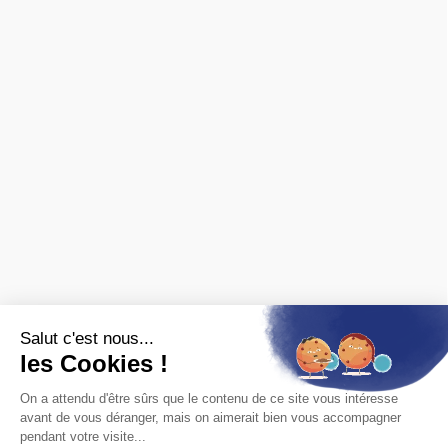
Livraison & retours
CGV
Paiement sécurisé
Confidentialité
Mentions légales
Nous contacter
Archives ferroviaires
❯ fiches pratiques
❯ avis des clients
MARQUES
Spécialisé en ferroviaire, nous distribuons les marques de
matériel roulant et de décor :
FALLER
,
PIKO
,
PREISER
,
JOUEF
,
ROCO
,
MARKLIN
,
TRIX
,
Fleischmann
,
KIBRI
,
LGB
,
PECO
et bien
d'autres.
Nous sommes également revendeurs des maquettes
HELLER
,
REVELL
,
TAMIYA
,
ITALERI
,
ZVEZDA
Voir
toutes les marques.