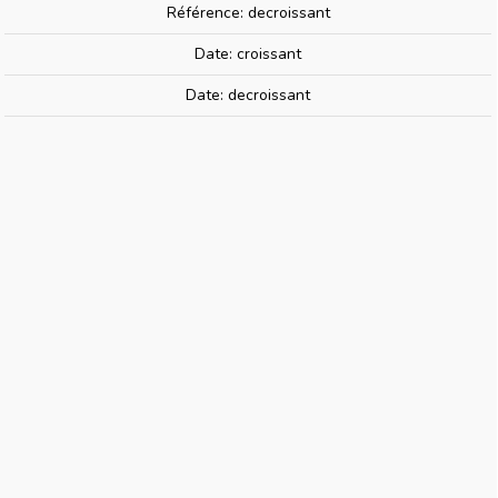
Référence: decroissant
Date: croissant
(x4) profilé en I styrène 1.5 mm |
Date: decroissant
Evergreen eg271