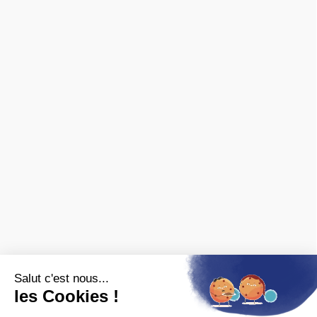
INFORMATIONS
Livraison & retours
CGV
Paiement sécurisé
Confidentialité
Mentions légales
Nous contacter
Archives ferroviaires
❯ fiches pratiques
❯ avis des clients
MARQUES
Spécialisé en ferroviaire, nous distribuons les marques de
matériel roulant et de décor :
FALLER
,
PIKO
,
PREISER
,
JOUEF
,
ROCO
,
MARKLIN
,
TRIX
,
Fleischmann
,
KIBRI
,
LGB
,
PECO
et bien
d'autres.
Nous sommes également revendeurs des maquettes
HELLER
,