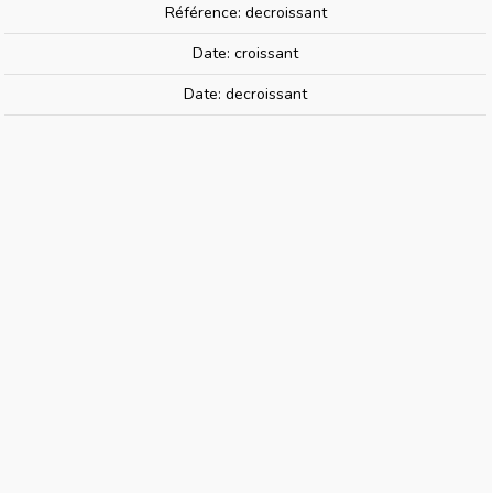
Référence: decroissant
Date: croissant
PIKO 96130-18 | Traverse De
Date: decroissant
Tamponnement Pour BB 26000