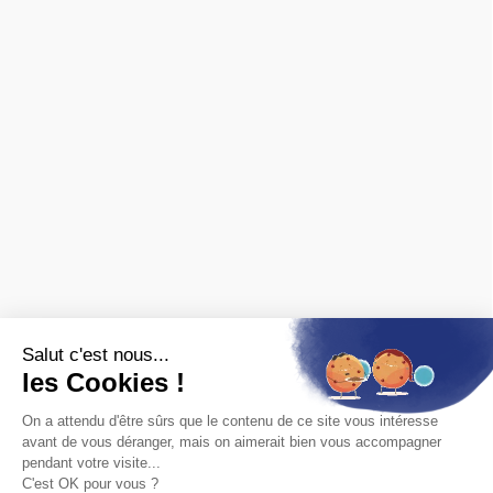
❯ avis des clients
MARQUES
Spécialisé en ferroviaire, nous distribuons les marques de
matériel roulant et de décor :
FALLER
,
PIKO
,
PREISER
,
JOUEF
,
ROCO
,
MARKLIN
,
TRIX
,
Fleischmann
,
KIBRI
,
LGB
,
PECO
et bien
d'autres.
Nous sommes également revendeurs des maquettes
HELLER
,
REVELL
,
TAMIYA
,
ITALERI
,
ZVEZDA
Voir
toutes les marques.
ET AUSSI
Vous recherchez une ancienne référence ?
Consultez les
archives ferroviaires