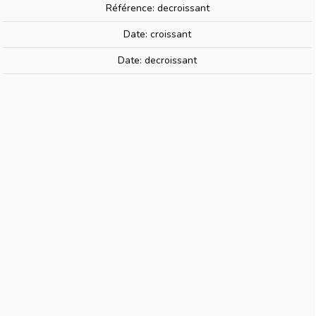
Référence: decroissant
Date: croissant
NOCH 25232 | 4x Sapins 8 - HO-TT -
Date: decroissant
12 Cm