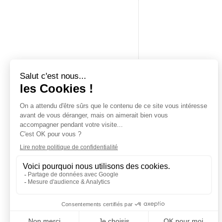
Baron du rail
Boutique spécialisée en modélisme ferroviaire, maquettes à c
accessoires pour modélisme. Revendeur officiel des plus gr
marques.
19 place de la République — 14000 Caen
Tél.
02 61 53 58 90
Mar – Sam · 10h–12h & 14h–17h30