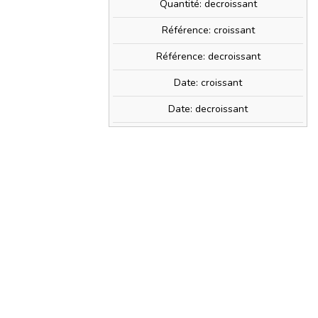
Quantité: decroissant
Référence: croissant
Référence: decroissant
Date: croissant
Date: decroissant
PRIX TTC
2,70 €
0,04 €
) avec ce produit.
shopping_cart
AJOUTER AU PANIER