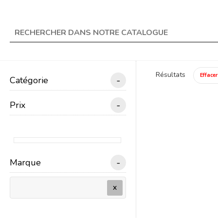
★ Livraison offerte en 
search
Résultats
Effacer
-
Catégorie
menu
TRAIN ÉLECTRIQUE
-
Prix
Un
-
Marque
X