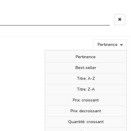
 10h–12h & 14h–17h30
✖
0
person
Connexion
0,00 €
Pertinence
BIM!
BAM!
NOUVEAUTÉS
SOLDES!
Pertinence
Best-seller
Titre: A-Z
ate
Titre: Z-A
Prix: croissant
Prix: decroissant
Quantité: croissant