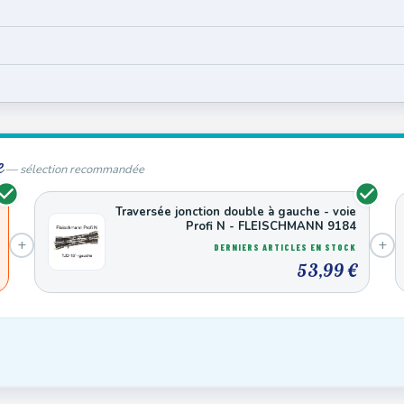
e
— sélection recommandée
Traversée jonction double à gauche - voie
Profi N - FLEISCHMANN 9184
+
+
DERNIERS ARTICLES EN STOCK
53,99 €