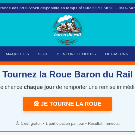
France dès 69 €
Stock disponible en temps réel
02 61 53 58 90
· Mar–Sam
MAQUETTES
SLOT
PEINTURE ET OUTILS
OCCASIONS
Tournez la Roue Baron du Rail
e chance
chaque jour
de remporter une remise immédi
🎡 JE TOURNE LA ROUE
⏱️ C'est gratuit • 1 participation par jour • Résultat immédiat