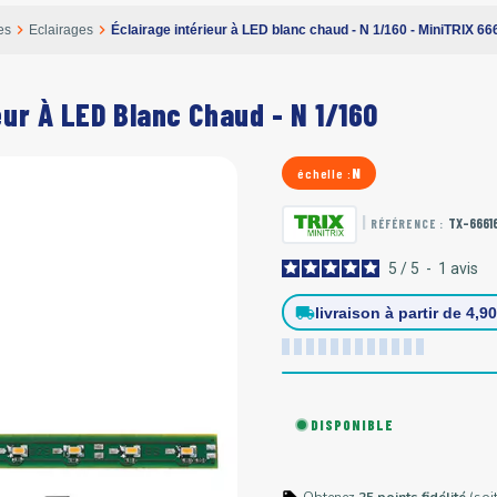
chevron_right
chevron_right
es
Eclairages
Éclairage intérieur à LED blanc chaud - N 1/160 - MiniTRIX 66
eur À LED Blanc Chaud - N 1/160
N
échelle :
|
TX-6661
RÉFÉRENCE :
5
/
5
-
1
avis
local_shipping
livraison à partir de 4,9
DISPONIBLE