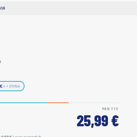
616
6
0€
» + d'infos
PRIX TTC
25,99 €