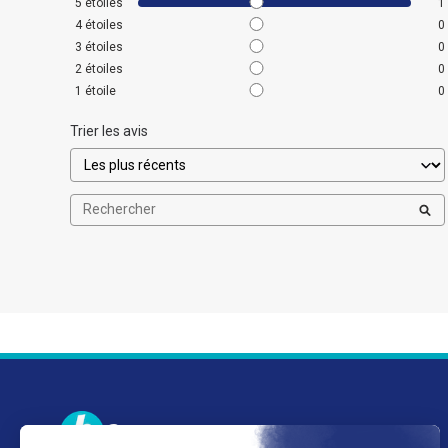
5
étoiles
1
4
étoiles
0
3
étoiles
0
2
étoiles
0
1
étoile
0
Trier les avis
Baron du rail