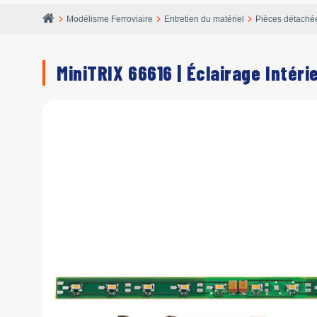
chevron_right
chevron_right
chevron_right
Modélisme Ferroviaire
Entretien du matériel
Pièces détaché
MiniTRIX 66616 | Éclairage Intéri