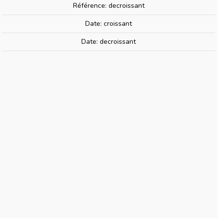
Référence: decroissant
Date: croissant
Faller 120285 | Grue De Chantier -
Date: decroissant
HO 1/87