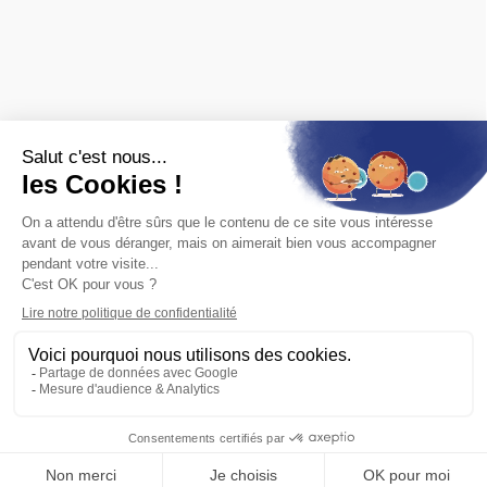
MARQUES
Spécialisé en ferroviaire, nous distribuons les marques de
matériel roulant et de décor :
FALLER
,
PIKO
,
PREISER
,
JOUEF
,
ROCO
,
MARKLIN
,
TRIX
,
Fleischmann
,
KIBRI
,
LGB
,
PECO
et bien
d'autres.
Nous sommes également revendeurs des maquettes
HELLER
,
REVELL
,
TAMIYA
,
ITALERI
,
ZVEZDA
Voir
toutes les marques.
ET AUSSI
Vous recherchez une ancienne référence ?
Consultez les
archives ferroviaires