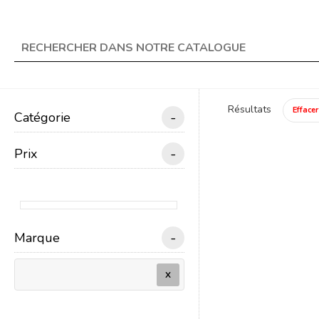
★ Livraison offerte en 
search
Résultats
Effacer
-
Catégorie
menu
TRAIN ÉLECTRIQUE
-
Prix
Un
-
Marque
X