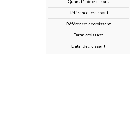
Quantité: decroissant
Référence: croissant
Référence: decroissant
Date: croissant
Date: decroissant
0€
» + d'infos
PRIX TTC
11,90 €
t
0,22 €
) avec ce produit.
shopping_cart
AJOUTER AU PANIER