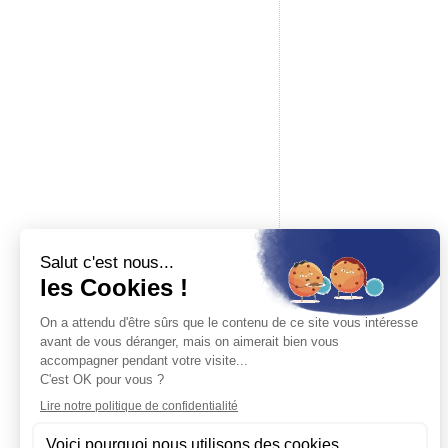
Une question ?
02 61 53 58 90
Du mardi au samedi, de 10h à 12h et de 14h à
17h30
Baron du rail
Boutique spécialisée en modélisme ferroviaire, maquettes à c
accessoires pour modélisme. Revendeur officiel des plus gr
marques.
19 place de la République — 14000 Caen