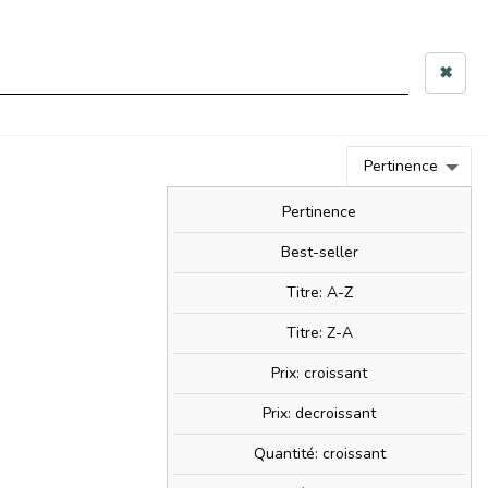
 10h–12h & 14h–17h30
✖
0
person
Connexion
0,00 €
Pertinence
BIM!
BAM!
NOUVEAUTÉS
SOLDES!
Pertinence
Best-seller
Titre: A-Z
ate
Titre: Z-A
Prix: croissant
Prix: decroissant
Quantité: croissant