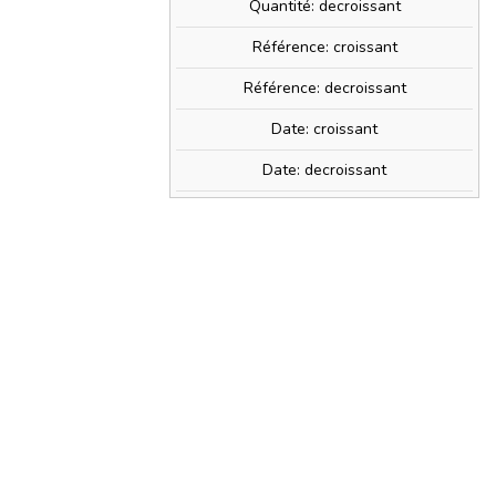
Quantité: decroissant
CO 61130
Référence: croissant
Référence: decroissant
Date: croissant
Date: decroissant
61130
€ !
» + d'infos
PRIX TTC
3,90 €
0,06 €
) avec ce produit.