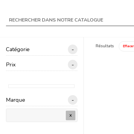
★ Livraison offerte en 
search
Résultats
Effacer
-
Catégorie
menu
TRAIN ÉLECTRIQUE
-
Prix
Un
-
Marque
X