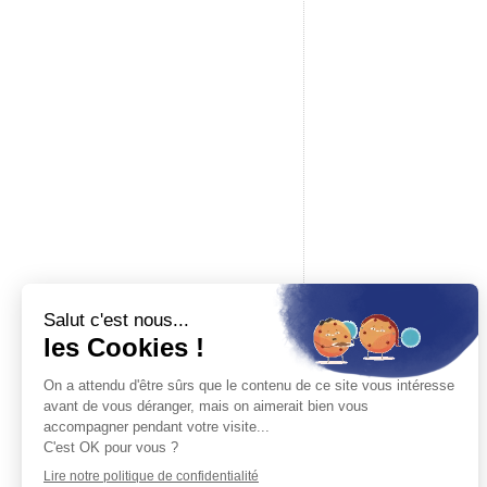
17h30
Baron du rail
Boutique spécialisée en modélisme ferroviaire, maquettes à c
accessoires pour modélisme. Revendeur officiel des plus gr
marques.
19 place de la République — 14000 Caen
Tél.
02 61 53 58 90
Mar – Sam · 10h–12h & 14h–17h30