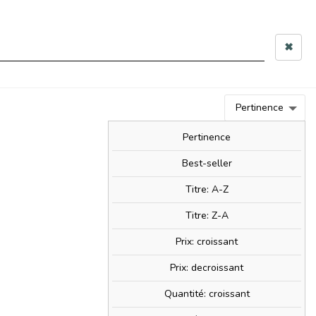
 10h–12h & 14h–17h30
✖
0
person
Connexion
0,00 €
Pertinence
BIM!
BAM!
NOUVEAUTÉS
SOLDES!
Pertinence
Best-seller
Titre: A-Z
ate
Titre: Z-A
Prix: croissant
Prix: decroissant
Quantité: croissant