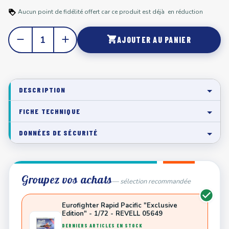
Aucun point de fidélité offert car ce produit est déjà en réduction
remove
add
shopping_cart
AJOUTER AU PANIER
DESCRIPTION
FICHE TECHNIQUE
DONNÉES DE SÉCURITÉ
Groupez vos achats
— sélection recommandée
Eurofighter Rapid Pacific "Exclusive
Edition" - 1/72 - REVELL 05649
DERNIERS ARTICLES EN STOCK