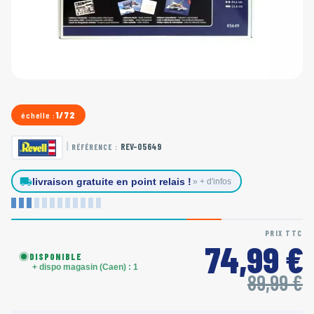
1/72
échelle :
|
REV-05649
RÉFÉRENCE :
local_shipping
livraison gratuite en point relais !
» + d'infos
PRIX TTC
74,99 €
DISPONIBLE
+ dispo magasin (Caen) : 1
89,99 €