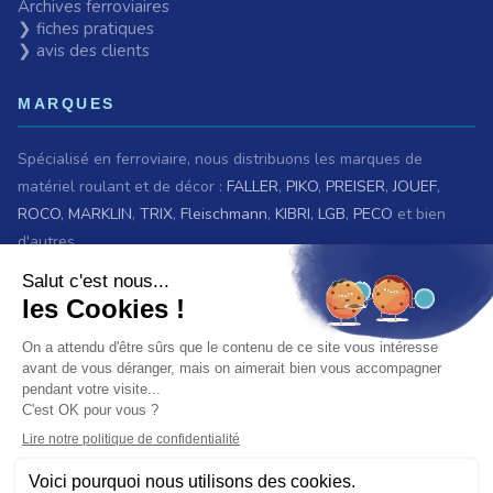
Archives ferroviaires
❯ fiches pratiques
❯ avis des clients
MARQUES
Spécialisé en ferroviaire, nous distribuons les marques de
matériel roulant et de décor :
FALLER
,
PIKO
,
PREISER
,
JOUEF
,
ROCO
,
MARKLIN
,
TRIX
,
Fleischmann
,
KIBRI
,
LGB
,
PECO
et bien
d'autres.
Nous sommes également revendeurs des maquettes
HELLER
,
REVELL
,
TAMIYA
,
ITALERI
,
ZVEZDA
Voir
toutes les marques.
ET AUSSI
Vous recherchez une ancienne référence ?
Consultez les
archives ferroviaires