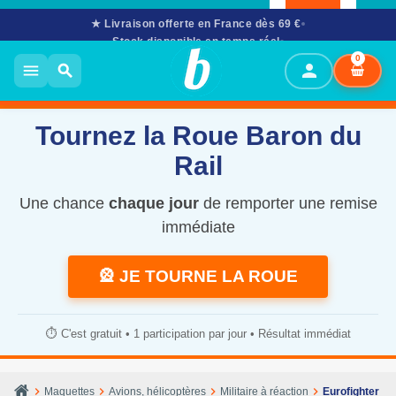
★ Livraison offerte en France dès 69 €
Stock disponible en temps réel
02 61 53 58 90
· Mar–Sam 10h–12h & 14h–17h30
0
person
menu
search
Tournez la Roue Baron du
Rail
Une chance
chaque jour
de remporter une remise
immédiate
🎡 JE TOURNE LA ROUE
⏱️ C'est gratuit • 1 participation par jour • Résultat immédiat
chevron_right
chevron_right
chevron_right
chevron_right
Maquettes
Avions, hélicoptères
Militaire à réaction
Eurofighter Ra