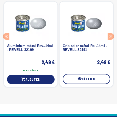
Aluminium métal Rev..14ml
Gris acier métal Re..14ml -
- REVELL 32199
REVELL 32191
2,49 €
2,49 €
● en stock
visibility
DÉTAILS
shopping_cart
AJOUTER