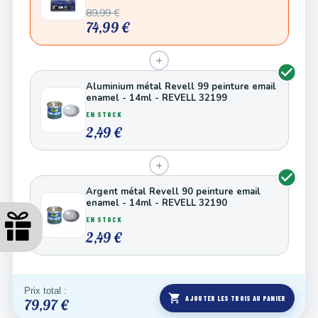
89,99 €
74,99 €
+
Aluminium métal Revell 99 peinture email
enamel - 14ml - REVELL 32199
EN STOCK
2,49 €
+
Argent métal Revell 90 peinture email
enamel - 14ml - REVELL 32190
EN STOCK
2,49 €
Prix total :
shopping_cart
AJOUTER LES TROIS AU PANIER
79,97 €