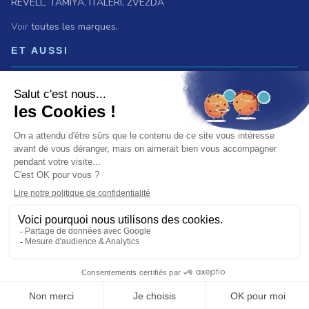
REVELL
,
TAMIYA
,
ITALERI
,
ZVEZDA
Voir
toutes les marques.
ET AUSSI
Vous recherchez une ancienne référence ?
Consultez les
archives ferroviaires
© 2026 Baron du rail — Tous droits réservés
Paiement :
CB
VISA
MASTER CARD
PAYPAL
VIREMENT