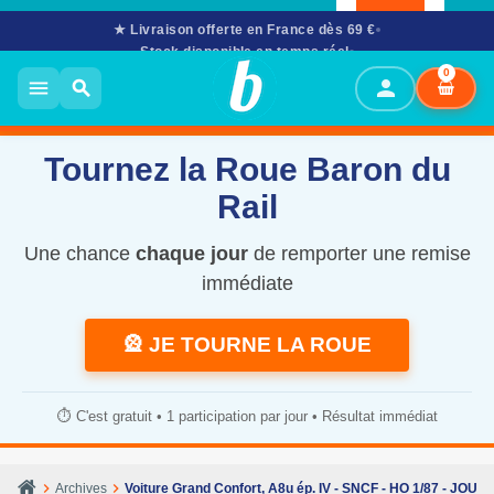
★ Livraison offerte en France dès 69 €
Stock disponible en temps réel
02 61 53 58 90
· Mar–Sam 10h–12h & 14h–17h30
0
person
menu
search
Tournez la Roue Baron du
Rail
Une chance
chaque jour
de remporter une remise
immédiate
🎡 JE TOURNE LA ROUE
⏱️ C'est gratuit • 1 participation par jour • Résultat immédiat
chevron_right
chevron_right
Archives
Voiture Grand Confort, A8u ép. IV - SNCF - HO 1/87 - JOUE