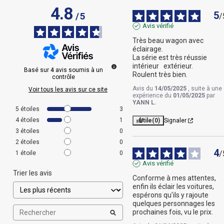
4.8
5
/
5
/
Avis vérifié
Très beau wagon avec 
éclairage. 

La série est très réussie 
intérieur   extérieur. 

Basé sur
4
avis soumis à un
Roulent très bien.
contrôle
Avis du
14/05/2025
, suite à une
Voir tous les avis sur ce site
expérience du
01/05/2025
par
YANN L.
5
étoiles
3
4
étoiles
1
Utile
(0)
Signaler
3
étoiles
0
2
étoiles
0
4
/
1
étoile
0
Avis vérifié
Trier les avis
Conforme à mes attentes, 
enfin ils éclair les voitures, 
espérons qu'ils y rajoute 
quelques personnages les 
prochaines fois, vu le prix.