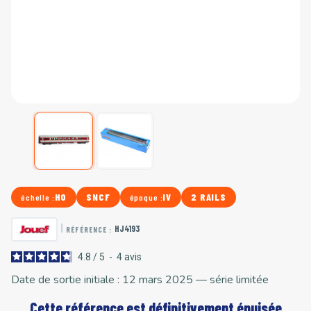
HO
SNCF
IV
2 RAILS
échelle :
époque :
|
HJ4193
RÉFÉRENCE :
4.8
/
5
-
4
avis
Date de sortie initiale : 12 mars 2025 — série limitée
Cette référence est définitivement épuisée