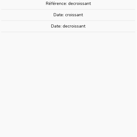
Référence: decroissant
Date: croissant
pot acrylique 10 ml | H-051 Gris
Date: decroissant
Mouette Satiné Mr Hobby Gunze
Aqueous