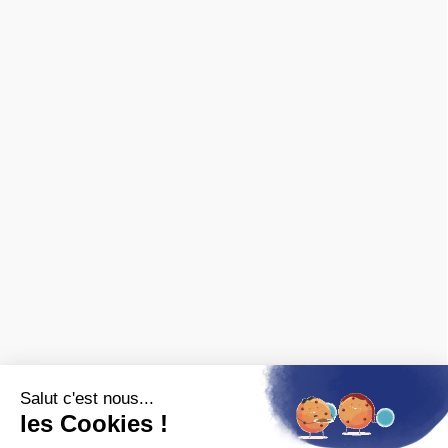
Nous contacter
Archives ferroviaires
❯ fiches pratiques
❯ avis des clients
MARQUES
Spécialisé en ferroviaire, nous distribuons les marques de
matériel roulant et de décor :
FALLER
,
PIKO
,
PREISER
,
JOUEF
,
ROCO
,
MARKLIN
,
TRIX
,
Fleischmann
,
KIBRI
,
LGB
,
PECO
et bien
d'autres.
Nous sommes également revendeurs des maquettes
HELLER
,
REVELL
,
TAMIYA
,
ITALERI
,
ZVEZDA
Voir
toutes les marques.
ET AUSSI
Vous recherchez une ancienne référence ?