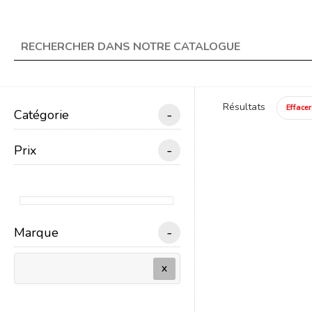
★ Livraison offerte en 
search
Résultats
Effacer
-
Catégorie
menu
TRAIN ÉLECTRIQUE
-
Prix
Un
-
Marque
X