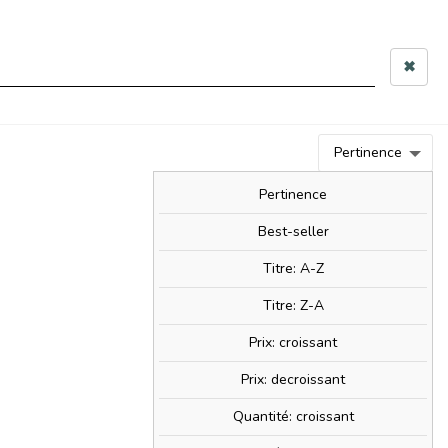
 10h–12h & 14h–17h30
✖
0
person
Connexion
0,00 €
Pertinence
BIM!
BAM!
NOUVEAUTÉS
SOLDES!
Pertinence
Best-seller
Titre: A-Z
ate
Titre: Z-A
Prix: croissant
Prix: decroissant
Quantité: croissant