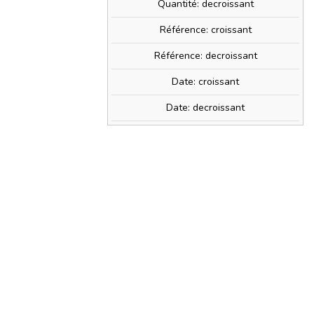
Quantité: decroissant
BUSCH 79901
Référence: croissant
Référence: decroissant
Date: croissant
Date: decroissant
€ !
» + d'infos
PRIX TTC
18,49 €
t
0,36 €
) avec ce produit.