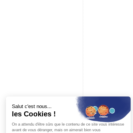
Une question ?
02 61 53 58 90
Du mardi au samedi, de 10h à 12h et de 14h à
17h30
Baron du rail
Boutique spécialisée en modélisme ferroviaire, maquettes à c
accessoires pour modélisme. Revendeur officiel des plus gr
marques.