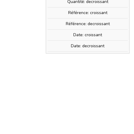
Quantité: decroissant
Référence: croissant
Référence: decroissant
Date: croissant
Date: decroissant
ERNE
0€
» + d'infos
PRIX TTC
27,99 €
t
0,54 €
) avec ce produit.