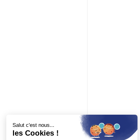
Une question ?
02 61 53 58 90
Du mardi au samedi, de 10h à 12h et de 14h à
17h30
Baron du rail
Boutique spécialisée en modélisme ferroviaire, maquettes à c