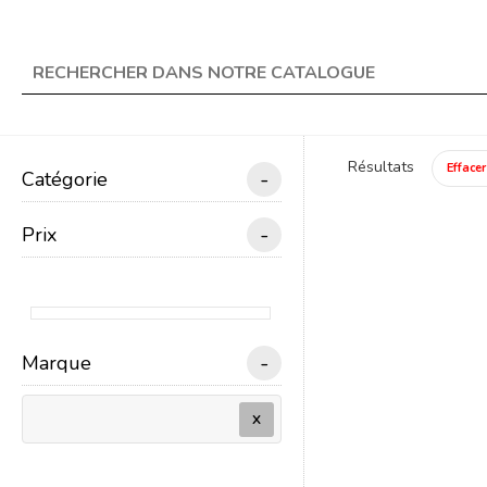
★ Livraison offerte en 
search
Résultats
Effacer
-
Catégorie
menu
TRAIN ÉLECTRIQUE
-
Prix
Un
-
Marque
X