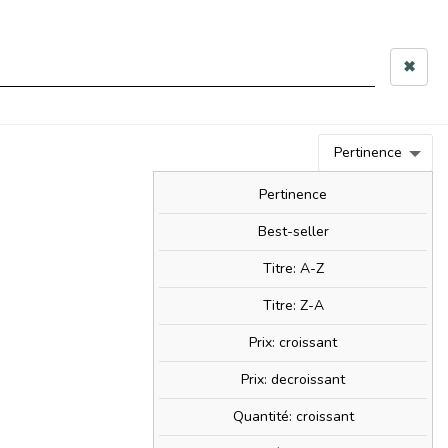
 10h–12h & 14h–17h30
✖
0
person
Connexion
0,00 €
Pertinence
BIM!
BAM!
NOUVEAUTÉS
SOLDES!
Pertinence
Best-seller
Titre: A-Z
ate
Titre: Z-A
Prix: croissant
Prix: decroissant
Quantité: croissant