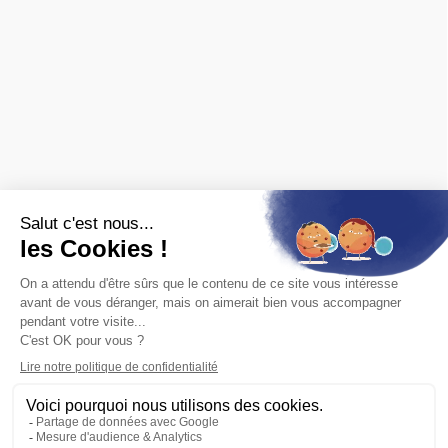
Nous contacter
Archives ferroviaires
❯ fiches pratiques
❯ avis des clients
MARQUES
Spécialisé en ferroviaire, nous distribuons les marques de
matériel roulant et de décor :
FALLER
,
PIKO
,
PREISER
,
JOUEF
,
ROCO
,
MARKLIN
,
TRIX
,
Fleischmann
,
KIBRI
,
LGB
,
PECO
et bien
d'autres.
Nous sommes également revendeurs des maquettes
HELLER
,
REVELL
,
TAMIYA
,
ITALERI
,
ZVEZDA
Voir
toutes les marques.
ET AUSSI
Vous recherchez une ancienne référence ?
Consultez les
archives ferroviaires