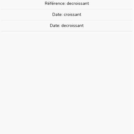
Référence: decroissant
Date: croissant
HELLER 9073 | Lie De Vin Mat Heller
Date: decroissant
73 Acrylique - 12ml