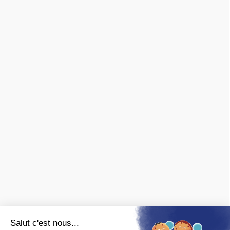
Mar – Sam · 10h–12h & 14h–17h30
INFORMATIONS
Livraison & retours
CGV
Paiement sécurisé
Confidentialité
Mentions légales
Nous contacter
Archives ferroviaires
❯ fiches pratiques
❯ avis des clients
MARQUES
Spécialisé en ferroviaire, nous distribuons les marques de
matériel roulant et de décor :
FALLER
,
PIKO
,
PREISER
,
JOUEF
,
ROCO
,
MARKLIN
,
TRIX
,
Fleischmann
,
KIBRI
,
LGB
,
PECO
et bien
d'autres.