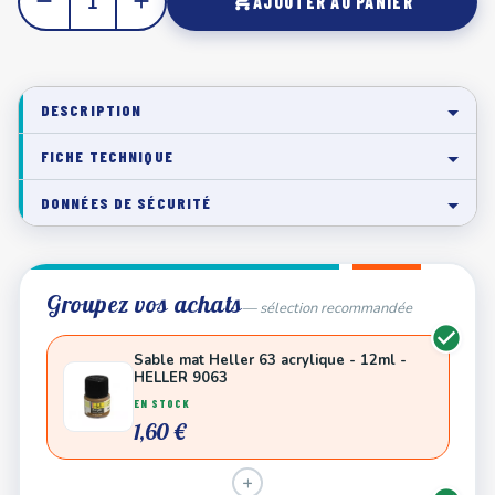
remove
add
shopping_cart
AJOUTER AU PANIER
DESCRIPTION
FICHE TECHNIQUE
DONNÉES DE SÉCURITÉ
Groupez vos achats
— sélection recommandée
Sable mat Heller 63 acrylique - 12ml -
HELLER 9063
EN STOCK
1,60 €
+