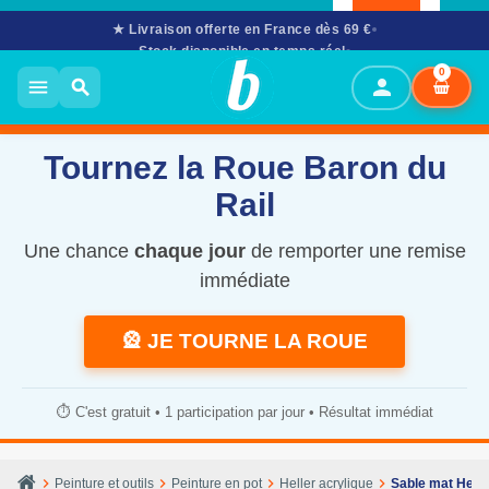
★ Livraison offerte en France dès 69 €
Stock disponible en temps réel
02 61 53 58 90
· Mar–Sam 10h–12h & 14h–17h30
0
person
menu
search
Tournez la Roue Baron du
Rail
Une chance
chaque jour
de remporter une remise
immédiate
🎡 JE TOURNE LA ROUE
⏱️ C'est gratuit • 1 participation par jour • Résultat immédiat
chevron_right
chevron_right
chevron_right
chevron_right
Peinture et outils
Peinture en pot
Heller acrylique
Sable mat Helle