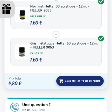
Noir mat Heller 33 acrylique - 12ml -
HELLER 9033
DISPONIBLE
1,60 €
+
Gris métallique Heller 53 acrylique - 12ml
- HELLER 9053
EN STOCK
1,60 €
Prix total :
shopping_cart
AJOUTER LES TROIS AU PANIER
4,80 €
Une question ?
02 61 53 58 90