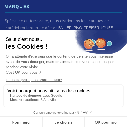
MARQUES
Spécialisé en ferroviaire, nous distribuons les marques de
matériel roulant et de décor :
FALLER
,
PIKO
,
PREISER
,
JOUEF
,
ROCO
,
MARKLIN
,
TRIX
,
Fleischmann
,
KIBRI
,
LGB
,
PECO
et bien
d'autres.
Nous sommes également revendeurs des maquettes
HELLER
,
REVELL
,
TAMIYA
,
ITALERI
,
ZVEZDA
Voir
toutes les marques.
ET AUSSI
Vous recherchez une ancienne référence ?
Consultez les
archives ferroviaires