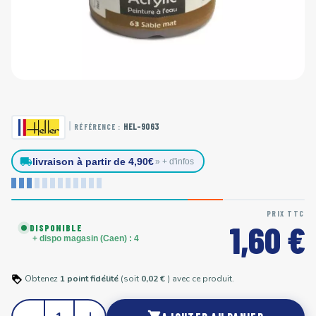
|
HEL-9063
RÉFÉRENCE :
local_shipping
livraison à partir de 4,90€
» + d'infos
PRIX TTC
1,60 €
DISPONIBLE
+ dispo magasin (Caen) : 4
Obtenez
1
point
fidélité
(soit
0,02 €
) avec ce produit.