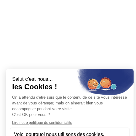
17h30
Baron du rail
Boutique spécialisée en modélisme ferroviaire, maquettes à c
accessoires pour modélisme. Revendeur officiel des plus gr
marques.
19 place de la République — 14000 Caen
Tél.
02 61 53 58 90
Mar – Sam · 10h–12h & 14h–17h30