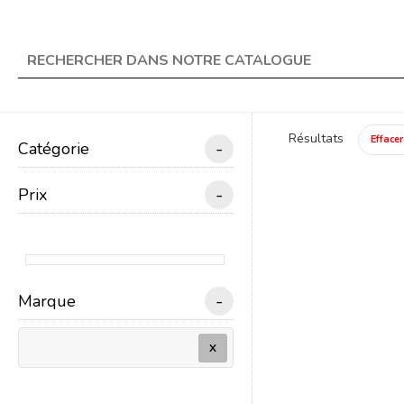
★ Livraison offerte en 
search
Résultats
Effacer
-
Catégorie
menu
TRAIN ÉLECTRIQUE
-
Prix
Un
-
Marque
X