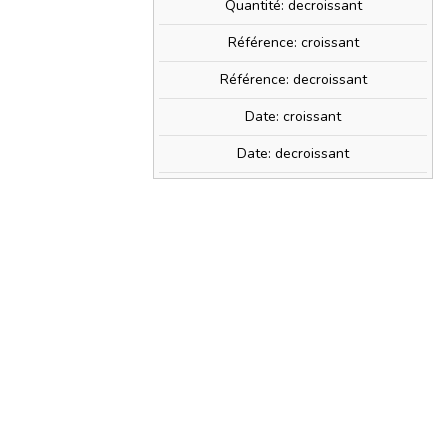
Quantité: decroissant
Référence: croissant
Référence: decroissant
Date: croissant
Date: decroissant
016
0€
» + d'infos
PRIX TTC
1,60 €
,02 €
) avec ce produit.
shopping_cart
AJOUTER AU PANIER