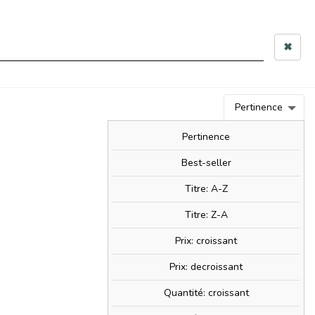
 10h–12h & 14h–17h30
✖
0
person
Connexion
0,00 €
Pertinence
BIM!
BAM!
NOUVEAUTÉS
SOLDES!
Pertinence
Best-seller
Titre: A-Z
ate
Titre: Z-A
Prix: croissant
Prix: decroissant
Quantité: croissant