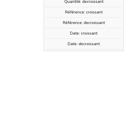
Quantité: decroissant
Référence: croissant
Référence: decroissant
Date: croissant
Date: decroissant
68
€ !
» + d'infos
PRIX TTC
6,50 €
0,12 €
) avec ce produit.
shopping_cart
AJOUTER AU PANIER