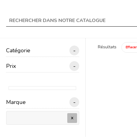
★ Livraison offerte en 
search
Résultats
Effacer
-
Catégorie
menu
TRAIN ÉLECTRIQUE
-
Prix
Un
-
Marque
X