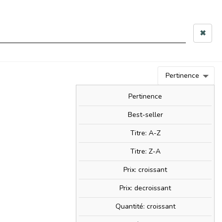
 10h–12h & 14h–17h30
✖
0
person
Connexion
0,00 €
Pertinence
BIM!
BAM!
NOUVEAUTÉS
SOLDES!
Pertinence
Best-seller
Titre: A-Z
ate
Titre: Z-A
Prix: croissant
Prix: decroissant
Quantité: croissant