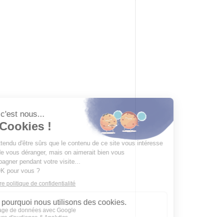
Baron du rail
Boutique spécialisée en modélisme ferroviaire, maquettes à c
accessoires pour modélisme. Revendeur officiel des plus gr
marques.
19 place de la République — 14000 Caen
Tél.
02 61 53 58 90
Mar – Sam · 10h–12h & 14h–17h30