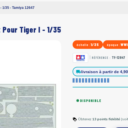
 - 1/35 - Tamiya 12647
 Pour Tiger I - 1/35
1/35
WWI
échelle :
époque :
|
TY-12647
RÉFÉRENCE :
local_shipping
livraison à partir de 4,9
DISPONIBLE
Obtenez
13
points
fidélité
(soi