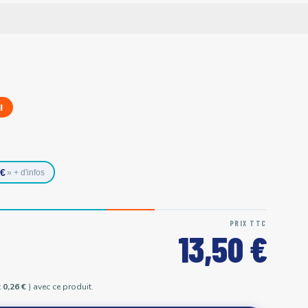
I
0€
» + d'infos
PRIX TTC
13,50 €
t
0,26 €
) avec ce produit.