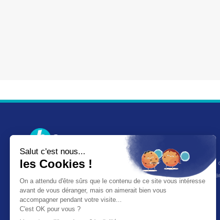
Baron du rail
Boutique spécialisée en modélisme ferroviaire, maquettes à c
accessoires pour modélisme. Revendeur officiel des plus gr
marques.
19 place de la République — 14000 Caen
Tél.
02 61 53 58 90