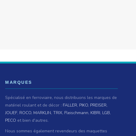
MARQUES
Spécialisé en ferroviaire, nous distribuons les marques de
matériel roulant et de décor :
FALLER
,
PIKO
,
PREISER
,
JOUEF
,
ROCO
,
MARKLIN
,
TRIX
,
Fleischmann
,
KIBRI
,
LGB
,
PECO
et bien d'autres.
Nous sommes également revendeurs des maquettes