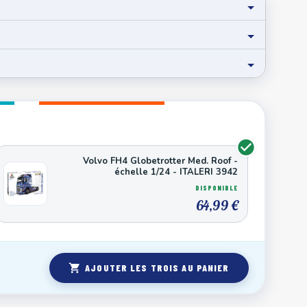
Volvo FH4 Globetrotter Med. Roof -
échelle 1/24 - ITALERI 3942
DISPONIBLE
64,99 €
shopping_cart
AJOUTER LES TROIS AU PANIER