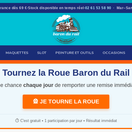
France dès 69 €
Stock disponible en temps réel
02 61 53 58 90
· Mar–Sam
MAQUETTES
SLOT
PEINTURE ET OUTILS
OCCASIONS
Tournez la Roue Baron du Rail
e chance
chaque jour
de remporter une remise immédi
🎡 JE TOURNE LA ROUE
⏱️ C'est gratuit • 1 participation par jour • Résultat immédiat