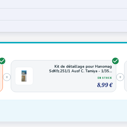
Kit de détaillage pour Hanomag
SdKfz.251/1 Ausf C. Tamiya - 1/35 -
EDUARD 35432
+
+
EN STOCK
8,99 €