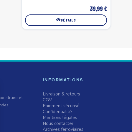
39,99 €
visibility
DÉTAILS
INFORMATIONS
Livraison & retours
onstruire et
CGV
andes
Paiement sécurisé
Confidentialité
Mentions légales
Nous contacter
Archives ferroviaires