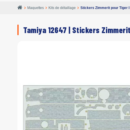
chevron_right
chevron_right
chevron_right
Maquettes
Kits de détaillage
Stickers Zimmerit pour Tiger I
Tamiya 12647 | Stickers Zimmerit