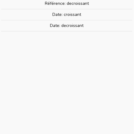
Référence: decroissant
Date: croissant
Tamiya 35213 | Kubelwagen Typ 82
Date: decroissant
- 1/35