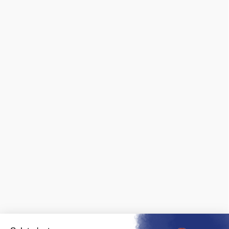
Paiement sécurisé
Confidentialité
Mentions légales
Nous contacter
Archives ferroviaires
❯ fiches pratiques
❯ avis des clients
MARQUES
Spécialisé en ferroviaire, nous distribuons les marques de
matériel roulant et de décor :
FALLER
,
PIKO
,
PREISER
,
JOUEF
,
ROCO
,
MARKLIN
,
TRIX
,
Fleischmann
,
KIBRI
,
LGB
,
PECO
et bien
d'autres.
Nous sommes également revendeurs des maquettes
HELLER
,
REVELL
,
TAMIYA
,
ITALERI
,
ZVEZDA
Voir
toutes les marques.
ET AUSSI