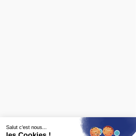
Mentions légales
Nous contacter
Archives ferroviaires
❯ fiches pratiques
❯ avis des clients
MARQUES
Spécialisé en ferroviaire, nous distribuons les marques de
matériel roulant et de décor :
FALLER
,
PIKO
,
PREISER
,
JOUEF
,
ROCO
,
MARKLIN
,
TRIX
,
Fleischmann
,
KIBRI
,
LGB
,
PECO
et bien
d'autres.
Nous sommes également revendeurs des maquettes
HELLER
,
REVELL
,
TAMIYA
,
ITALERI
,
ZVEZDA
Voir
toutes les marques.
ET AUSSI
Vous recherchez une ancienne référence ?