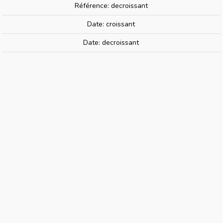
Référence: decroissant
Date: croissant
HUMBROL AE0603 | Colle À Balsa
Date: decroissant
Balsa Cement 24 Ml