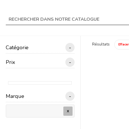
★ Livraison offerte en 
search
Résultats
Effacer
-
Catégorie
menu
TRAIN ÉLECTRIQUE
-
Prix
Un
-
Marque
X