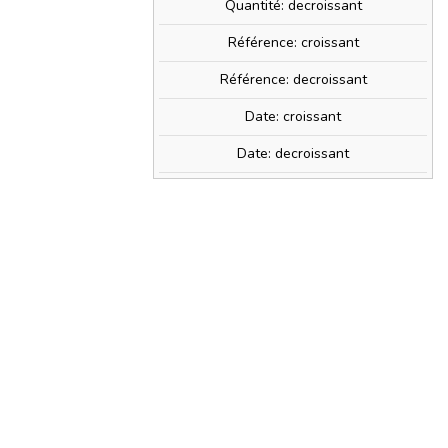
Quantité: decroissant
n 24978
Référence: croissant
Référence: decroissant
Date: croissant
Date: decroissant
24978
0€
» + d'infos
PRIX TTC
17,49 €
t
0,34 €
) avec ce produit.