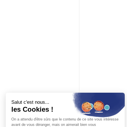
Trier les avis
Baron du rail
Boutique spécialisée en modélisme ferroviaire, maquettes à c
accessoires pour modélisme. Revendeur officiel des plus gr
marques.