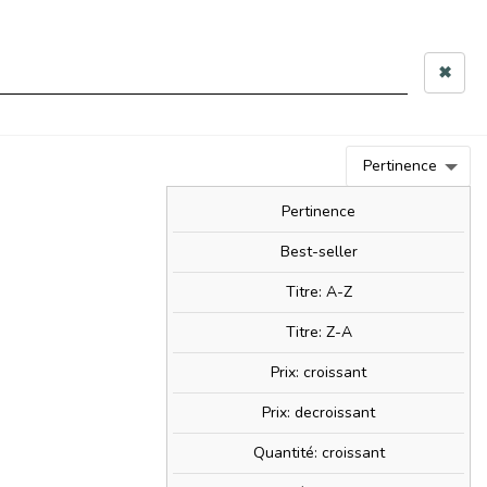
 10h–12h & 14h–17h30
✖
0
person
Connexion
0,00 €
Pertinence
BIM!
BAM!
NOUVEAUTÉS
SOLDES!
Pertinence
Best-seller
Titre: A-Z
ate
Titre: Z-A
Prix: croissant
Prix: decroissant
Quantité: croissant