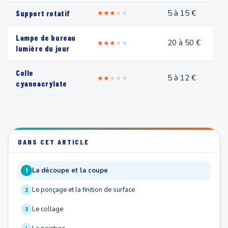
5 à 15 €
Support rotatif
★
★
★
★
★
Lampe de bureau
20 à 50 €
★
★
★
★
★
lumière du jour
Colle
5 à 12 €
★
★
★
★
★
cyanoacrylate
DANS CET ARTICLE
La découpe et la coupe
1
Le ponçage et la finition de surface
2
Le collage
3