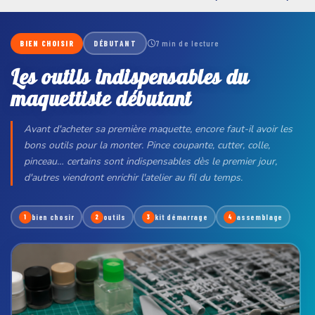
BIEN CHOISIR
DÉBUTANT
7 min de lecture
Les outils indispensables du
maquettiste débutant
Avant d'acheter sa première maquette, encore faut-il avoir les
bons outils pour la monter. Pince coupante, cutter, colle,
pinceau… certains sont indispensables dès le premier jour,
d'autres viendront enrichir l'atelier au fil du temps.
bien chosir
outils
kit démarrage
assemblage
1
2
3
4