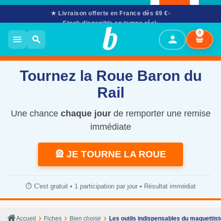
★ Livraison offerte en France dès 69 €
Stock disponible en temps réel
02 61 53 58 90
· Mar–Sam 10h–12h & 14h–17h30
0
person
menu
search
Tournez la Roue Baron du
Rail
Une chance
chaque jour
de remporter une remise
immédiate
🎡 JE TOURNE LA ROUE
⏱️ C'est gratuit • 1 participation par jour • Résultat immédiat
chevron_right
chevron_right
chevron_right
Accueil
Fiches
Bien choisir
Les outils indispensables du maquettist