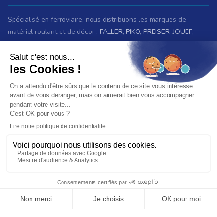
Spécialisé en ferroviaire, nous distribuons les marques de
matériel roulant et de décor :
FALLER
,
PIKO
,
PREISER
,
JOUEF
,
ROCO
,
MARKLIN
,
TRIX
,
Fleischmann
,
KIBRI
,
LGB
,
PECO
et bien
d'autres.
Nous sommes également revendeurs des maquettes
HELLER
,
REVELL
,
TAMIYA
,
ITALERI
,
ZVEZDA
Voir
toutes les marques.
ET AUSSI
Vous recherchez une ancienne référence ?
Consultez les
archives ferroviaires
© 2026 Baron du rail — Tous droits réservés
Paiement :
CB
VISA
MASTER CARD
PAYPAL
VIREMENT