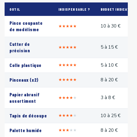
OUTIL
INDISPENSABLE ?
BUDGET INDICATIF
Pince coupante
10 à 30 €
★
★
★
★
★
de modélisme
Cutter de
5 à 15 €
★
★
★
★
★
précision
5 à 10 €
Colle plastique
★
★
★
★
★
8 à 20 €
Pinceaux (x2)
★
★
★
★
★
Papier abrasif
3 à 8 €
★
★
★
★
★
assortiment
10 à 25 €
Tapis de découpe
★
★
★
★
★
8 à 20 €
Palette humide
★
★
★
★
★